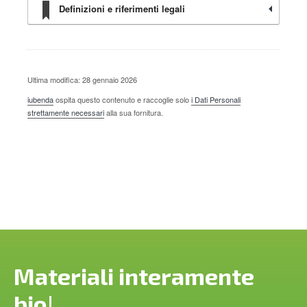
Definizioni e riferimenti legali
Ultima modifica: 28 gennaio 2026
iubenda
ospita questo contenuto e raccoglie solo
i Dati Personali
strettamente necessari
alla sua fornitura.
Materiali interamente
bio
!